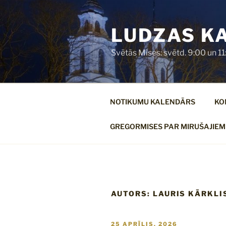
Doties
uz
LUDZAS K
saturu
Svētās Mises: svētd. 9:00 un 11:0
NOTIKUMU KALENDĀRS
KO
GREGORMISES PAR MIRUŠAJIEM
AUTORS:
LAURIS KĀRKLI
PUBLICĒTS
25 APRĪLIS, 2026