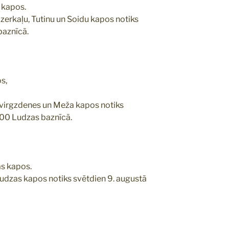
 kapos.
zerkaļu, Tutinu un Soidu kapos notiks
baznīcā.
s,
Zvirgzdenes un Meža kapos notiks
9.00 Ludzas baznīcā.
as kapos.
udzas kapos notiks svētdien 9. augustā