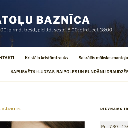
ATOĻU BAZNĪCA
0; pirmd., trešd., piektd., sestd. 8:00; otrd., cet. 18:00
NTAKTI
Kristāla kristāmtrauks
Sakrālās mākslas mantoj
KAPUSVĒTKI: LUDZAS, RAIPOLES UN RUNDĀNU DRAUDZĒS
DIEVNAMS IR
S KĀRKLIS
Pr
7:30 – 17