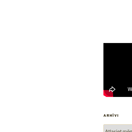
ARHĪVI
Arhīvi