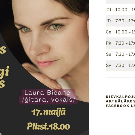
Ot
10:00 – 1
Tr
7:30 – 17
Ce
10:00 – 1
Pk
7:30 – 17
Se
7:30 – 17
Sv
7:30 – 17
DIEVKALPOJ
AKTUĀLĀKOS
FACEBOOK L