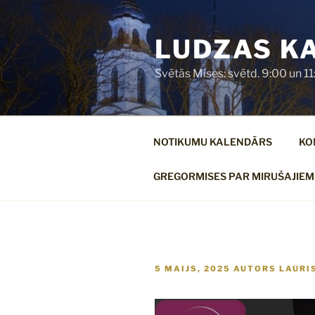
Doties
uz
LUDZAS K
saturu
Svētās Mises: svētd. 9:00 un 11:0
NOTIKUMU KALENDĀRS
KO
GREGORMISES PAR MIRUŠAJIEM
PUBLICĒTS
5 MAIJS, 2025
AUTORS
LAURI