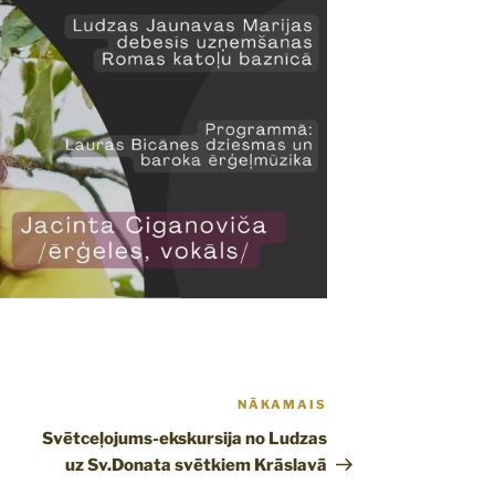
NĀKAMAIS
Nākamā
ziņa
Svētceļojums-ekskursija no Ludzas
uz Sv.Donata svētkiem Krāslavā