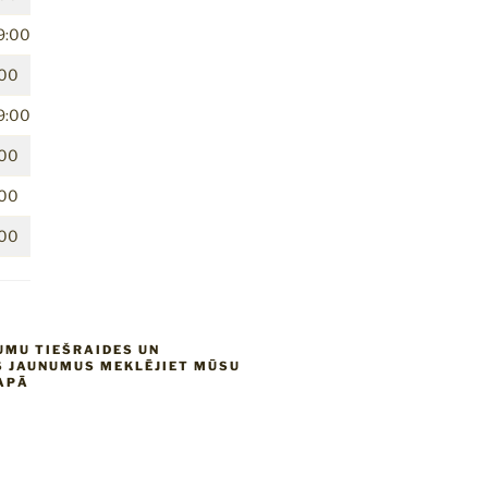
9:00
:00
9:00
:00
:00
:00
UMU TIEŠRAIDES UN
 JAUNUMUS MEKLĒJIET MŪSU
APĀ