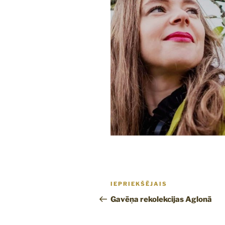
Ziņu
Iepriekšējā
IEPRIEKŠĒJAIS
izvēlne
ziņa:
Gavēņa rekolekcijas Aglonā