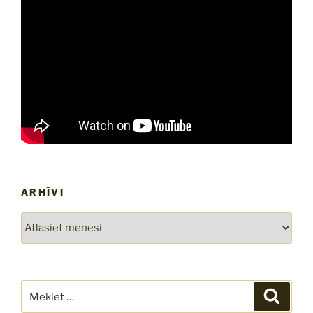
ARHĪVI
Arhīvi
Meklēt:
Meklē