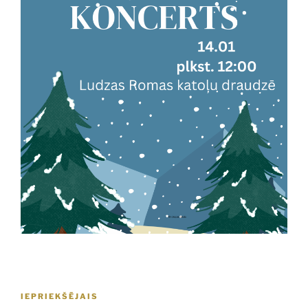
Ziņu
Iepriekšējā
IEPRIEKŠĒJAIS