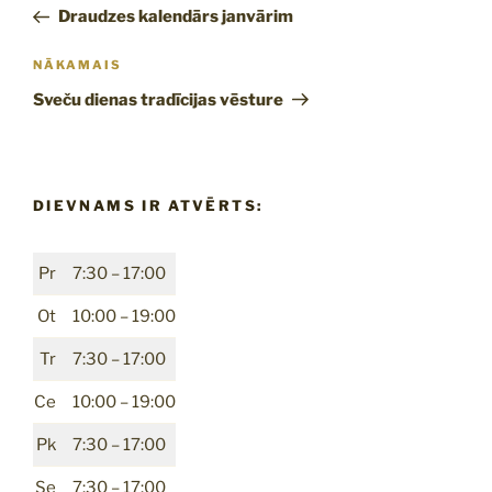
izvēlne
ziņa:
Draudzes kalendārs janvārim
Nākamā
NĀKAMAIS
ziņa
Sveču dienas tradīcijas vēsture
DIEVNAMS IR ATVĒRTS:
Pr
7:30 – 17:00
Ot
10:00 – 19:00
Tr
7:30 – 17:00
Ce
10:00 – 19:00
Pk
7:30 – 17:00
Se
7:30 – 17:00