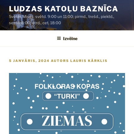
Doties
LUDZAS KATOĻU BAZNĪCA
uz
Svētās Mises: svētd. 9:00 un 11:00; pirmd., trešd., piektd.,
saturu
sestd. 8:00; otrd., cet. 18:00
Izvēlne
PUBLICĒTS
5 JANVĀRIS, 2024
AUTORS
LAURIS KĀRKLIS